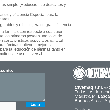
inas simple (Reducción de descartes y
stez y eficiencia Especial para la
nares.
gulables y efecto tijera de gran eficiencia.
ara láminas con respecto a cualquier
que los primeros poseen una tolva de
n características especiales para tal
 para láminas obtienen mejores
 para la reducción de láminas tanto en
molinos de uso universal.
sunto:
Civemaq s.r.l.
© 
Todos los derech
Maestra M. Lasca
Buenos Aires - Ar
Telefonos: