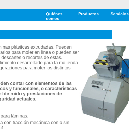
Quiénes
Productos
Servicios
somos
minas plásticas extrudadas. Pueden
arios para moler en línea o pueden ser
 descartes o recortes de estas.
dimiento desarrollado para la molienda
guraciones para moler los distintos
den contar con elementos de las
os y funcionales, o características
el de ruido y prestaciones de
uridad actuales.
 para láminas.
va con tracción mecánica con o sin
a).